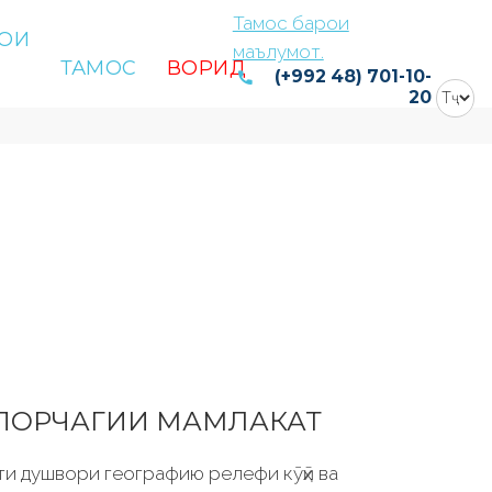
Тамос барои
ОИ
маълумот.
ТАМОС
ВОРИД
(+992 48) 701-10-
20
ЯКПОРЧАГИИ МАМЛАКАТ
ти душвори географию релефи кӯҳӣ ва