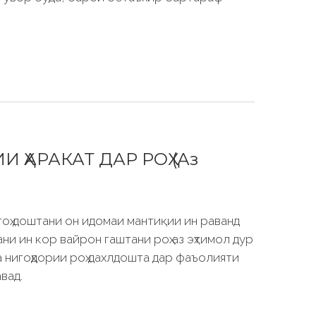
ҲАРАКАТ ДАР РОҲ (Аз
гоҳ доштани он идомаи мантиқии ин раванд
и ин кор вайрон гаштани роҳ аз эҳтимол дур
а нигоҳдории роҳ дахлдошта дар фаъолияти
вад.