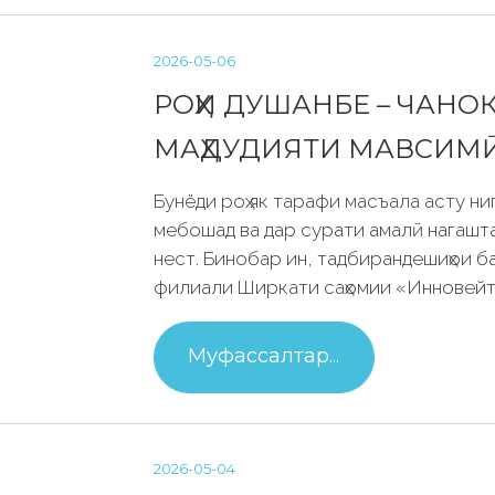
2026-05-06
РОҲИ ДУШАНБЕ – ЧАНОҚ
МАҲДУДИЯТИ МАВСИМ
Бунёди роҳ як тарафи масъала асту ни
мебошад ва дар сурати амалӣ нагаштан
нест. Бинобар ин, тадбирандешиҳои б
филиали Ширкати саҳомии «Инновейт
Муфассалтар...
2026-05-04