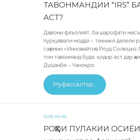
ТАВОНМАНДИИ “IRS” Б
АСТ?
Давоми фаъолият, ба шарофати масъ
пурқуввати моддӣ – техникӣ далели 
саҳомии «Инновейтив Роуд Солюшнз Л
том тавонманд буда, қодир аст дар ҳам
Душанбе – Чаноқро
Муфассалтар...
2026-04-02
РОҲҲОИ ПУЛАКИИ ОСИЁИ