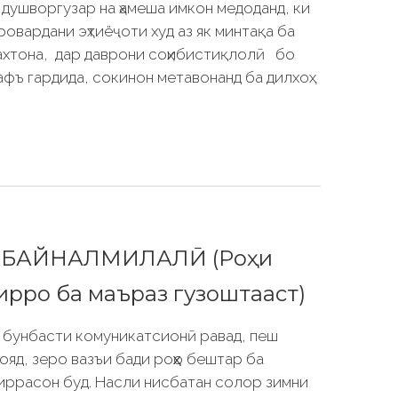
 душворгузар на ҳамеша имкон медоданд, ки
овардани эҳтиёҷоти худ аз як минтақа ба
ахтона, дар даврони соҳибистиқлолӣ бо
рафъ гардида, сокинон метавонанд ба дилхоҳ
И БАЙНАЛМИЛАЛӢ (Роҳи
ирро ба маъраз гузоштааст)
з бунбасти комуникатсионӣ равад, пеш
яд, зеро вазъи бади роҳҳо бештар ба
иррасон буд. Насли нисбатан солор зимни