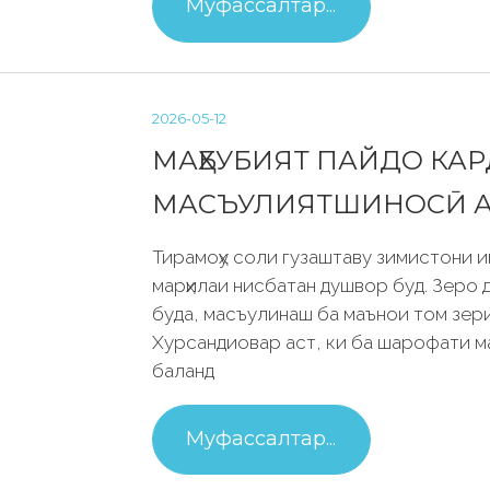
Муфассалтар...
2026-05-12
МАҲБУБИЯТ ПАЙДО КА
МАСЪУЛИЯТШИНОСӢ 
Тирамоҳу соли гузаштаву зимистони 
марҳилаи нисбатан душвор буд. Зеро д
буда, масъулинаш ба маънои том зер
Хурсандиовар аст, ки ба шарофати м
баланд
Муфассалтар...