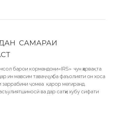
РДАН САМАРАИ
АСТ
имсол барои кормандони«IRS» чун ҳарвақта
ар ин мавсим таваҷҷуҳ ба фаъолияти он хоса
и заррабини ҷомеа қарор мегиранд.
асъулиятшиносӣ ва дар сатҳи хубу сифати