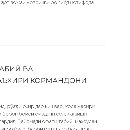
ди ҳаёт вожаи «овринг»-ро зиёд истифода
АБИӢ ВА
АЪХИРИ КОРМАНДОНИ
нд, рӯзҳои охир дар кишвар, хоса масири
 борон боиси омадани сел, лағзиши
 гардид. Пайомади офати табиӣ, махсусан
гувор буда, барои бетаъхир бартараф