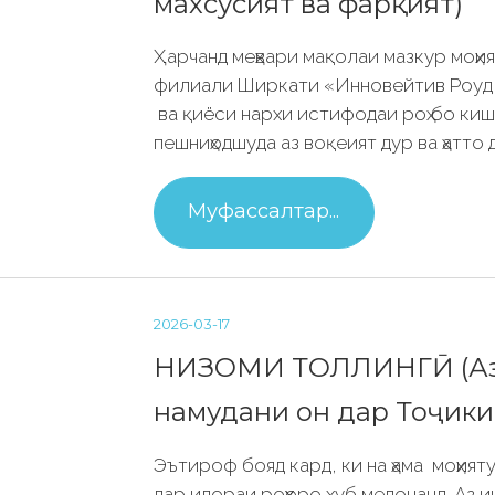
махсусият ва фарқият)
Ҳарчанд меҳвари мақолаи мазкур моҳи
филиали Ширкати «Инновейтив Роуд 
ва қиёси нархи истифодаи роҳ бо киш
пешниҳодшуда аз воқеият дур ва ҳатто
Муфассалтар...
2026-03-17
НИЗОМИ ТОЛЛИНГӢ (Аз 
намудани он дар Тоҷики
Эътироф бояд кард, ки на ҳама моҳия
дар идораи роҳҳоро хуб медонанд. Аз 