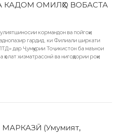
А КАДОМ ОМИЛҲО ВОБАСТА
улиятшиносии кормандон ва пойгоҳи
раднопазир гардид, ки Филиали ширкати
ТД» дар Ҷумҳурии Тоҷикистон ба маънои
а ҳолат хизматрасонӣ ва нигоҳдории роҳи
 МАРКАЗӢ (Умумият,