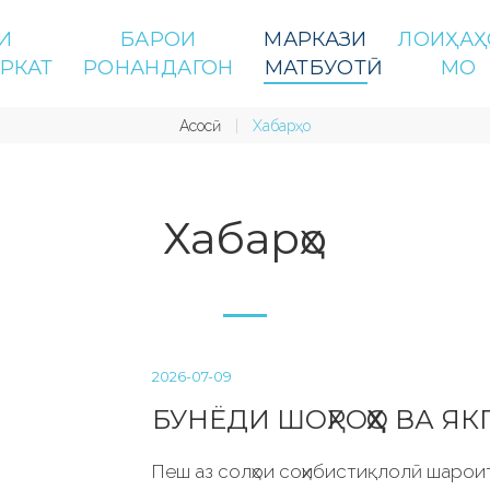
И
БАРОИ
МАРКАЗИ
ЛОИҲАҲ
РКАТ
РОНАНДАГОН
МАТБУОТӢ
МО
Асосӣ
Хабарҳо
Хабарҳо
2026-07-09
БУНЁДИ ШОҲРОҲҲО ВА 
Пеш аз солҳои соҳибистиқлолӣ шарои