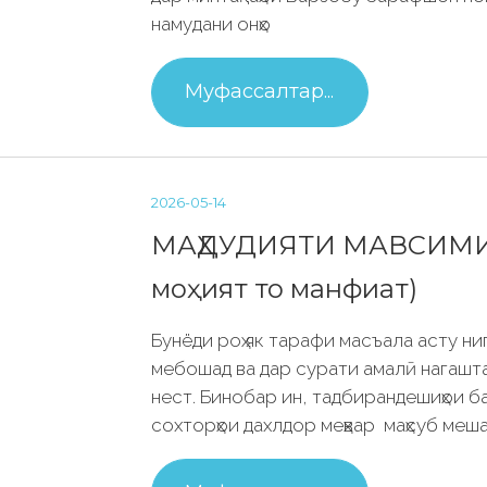
намудани онҳо
Муфассалтар...
2026-05-14
МАҲДУДИЯТИ МАВСИМИИ 
моҳият то манфиат)
Бунёди роҳ як тарафи масъала асту ни
мебошад ва дар сурати амалӣ нагаштан
нест. Бинобар ин, тадбирандешиҳои б
сохторҳои дахлдор меҳвар маҳсуб меша