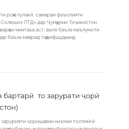
яти роҳи пулакӣ, самараи фаъолияти
Солюшнз ЛТД» дар Ҷумҳурии Тоҷикистон
варҳои минтақа аст, вале баъзе маълумоти
 дар баъзе маврид таҳрифшудаанд.
бартарӣ то зарурати ҷорӣ
стон)
ту зарурияти ҷоришавии низоми толлингӣ
ин лиҳоз баъзан андешаҳои беасосу муғризона