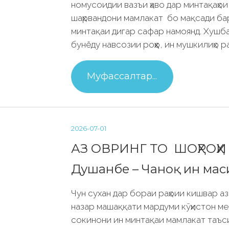
номусоидии вазъи ҳаво дар минтақаҳои
шаҳрвандони мамлакат бо мақсади бар
минтақаи дигар сафар намоянд. Хушб
бунёду навсозии роҳҳо, ин мушкилиҳо 
Муфассалтар...
2026-07-01
АЗ ОВРИНГ ТО ШОҲРОҲ
Душанбе – Чаноқ ин мас
Чун сухан дар бораи раҳоии кишвар а
назар машаққати мардуми кӯҳистон мео
сокинони ин минтақаи мамлакат таъс