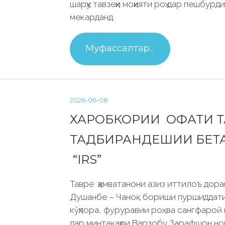
шарҳу тавзеҳи моҳияти роҳ дар пешбур
мекарданд.
Муфассалтар...
2026-06-08
ХАРОБКОРИИ ОФАТИ Т
ТАДБИРАНДЕШИИ БЕТ
“IRS”
Тавре ҳамватанони азиз иттилоъ дора
Душанбе – Чаноқ бориши пуршиддати
кӯҳпора, фуруравии роҳ ва сангфароӣ
дар минтақаҳои Варзобу Зарафшон но