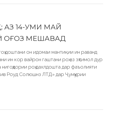
: АЗ 14-УМИ МАЙ
Ӣ ОҒОЗ МЕШАВАД
гоҳ доштани он идомаи мантиқии ин раванд
и ин кор вайрон гаштани роҳ аз эҳтимол дур
а нигоҳдории роҳ дахлдошта дар фаъолияти
ив Роуд Солюшнз ЛТД» дар Ҷумҳурии