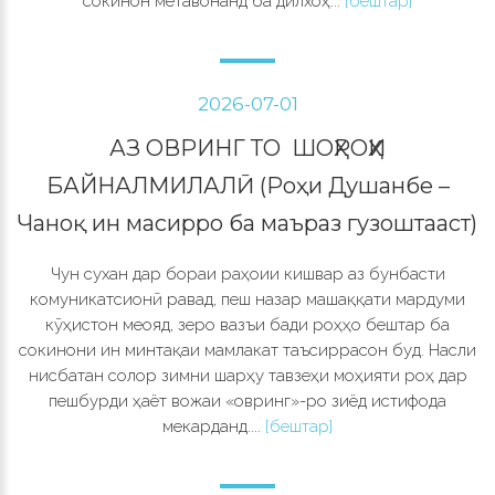
сокинон метавонанд ба дилхоҳ...
[бештар]
2026-07-01
АЗ ОВРИНГ ТО ШОҲРОҲИ
БАЙНАЛМИЛАЛӢ (Роҳи Душанбе –
Чаноқ ин масирро ба маъраз гузоштааст)
Чун сухан дар бораи раҳоии кишвар аз бунбасти
комуникатсионӣ равад, пеш назар машаққати мардуми
кӯҳистон меояд, зеро вазъи бади роҳҳо бештар ба
сокинони ин минтақаи мамлакат таъсиррасон буд. Насли
нисбатан солор зимни шарҳу тавзеҳи моҳияти роҳ дар
пешбурди ҳаёт вожаи «овринг»-ро зиёд истифода
мекарданд....
[бештар]