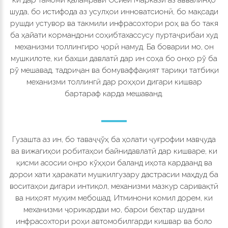
шуда, бо истифода аз усулҳои инноватсионӣ, бо мақсади
рушди устувор ва такмили инфрасохтори роҳ ва бо такя
ба ҳайати кормандони соҳибтахассусу пуртаҷрибаи худ
механизми толлингиро ҷорӣ намуд. Ба боварии мо, он
мушкилоте, ки бахши давлатӣ дар ин соҳа бо онҳо рў ба
рў мешавад, тадриҷан ва бомуваффақият тариқи татбиқи
механизми толлингӣ дар роҳҳои дигари кишвар
бартараф карда мешаванд.
Гузашта аз ин, бо таваҷҷўҳ ба ҳолати ҷуғрофии мавҷуда
ва вижагиҳои робитаҳои байнидавлатӣ дар кишваре, ки
қисми асосии онро кўҳҳои баланд иҳота кардаанд ва
дорои хати ҳаракати мушкилгузару дастрасии маҳдуд ба
воситаҳои дигари интиқол, механизми мазкур саривақтӣ
ва ниҳоят муҳим мебошад. Итминони комил дорем, ки
механизми ҷорикардаи мо, барои беҳтар шудани
инфрасохтори роҳи автомобилгарди кишвар ва боло