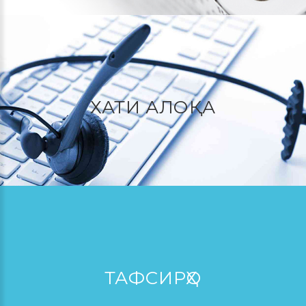
ХАТИ АЛОҚА
ТАФСИРҲО