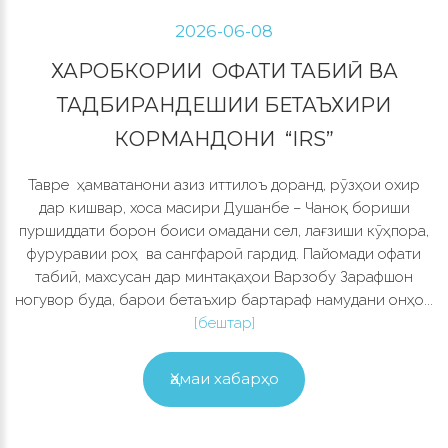
2026-06-08
ХАРОБКОРИИ ОФАТИ ТАБИӢ ВА
ТАДБИРАНДЕШИИ БЕТАЪХИРИ
КОРМАНДОНИ “IRS”
Тавре ҳамватанони азиз иттилоъ доранд, рӯзҳои охир
дар кишвар, хоса масири Душанбе – Чаноқ бориши
пуршиддати борон боиси омадани сел, лағзиши кӯҳпора,
фуруравии роҳ ва сангфароӣ гардид. Пайомади офати
табиӣ, махсусан дар минтақаҳои Варзобу Зарафшон
ногувор буда, барои бетаъхир бартараф намудани онҳо...
[бештар]
Ҳамаи хабарҳо