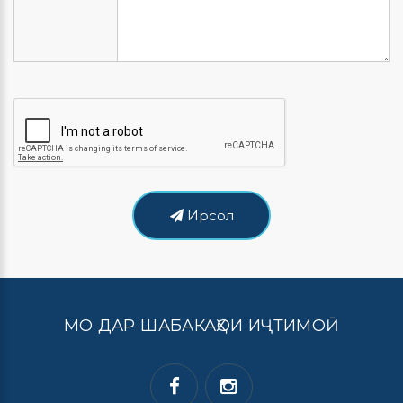
Ирсол
МО ДАР ШАБАКАҲОИ ИҶТИМОӢ