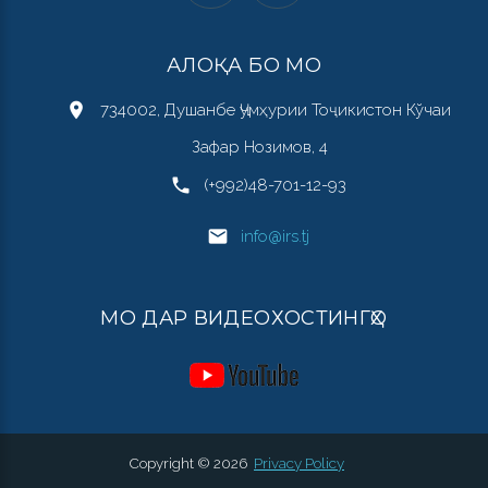
АЛОҚА БО МО
734002, Душанбе Ҷумҳурии Тоҷикистон Кўчаи
Зафар Нозимов, 4
(+992)48-701-12-93
info@irs.tj
МО ДАР ВИДЕОХОСТИНГҲО
Copyright ©
2026
Privacy Policy