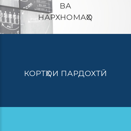
ВА
НАРХНОМАҲО
КОРТҲОИ ПАРДОХТӢ