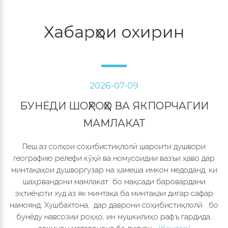
Хабарҳои охирин
2026-07-09
БУНЁДИ ШОҲРОҲҲО ВА ЯКПОРЧАГИИ
МАМЛАКАТ
Пеш аз солҳои соҳибистиқлолӣ шароити душвори
географию релефи кӯҳӣ ва номусоидии вазъи ҳаво дар
минтақаҳои душворгузар на ҳамеша имкон медоданд, ки
шаҳрвандони мамлакат бо мақсади баровардани
эҳтиёҷоти худ аз як минтақа ба минтақаи дигар сафар
намоянд. Хушбахтона, дар даврони соҳибистиқлолӣ бо
бунёду навсозии роҳҳо, ин мушкилиҳо рафъ гардида,