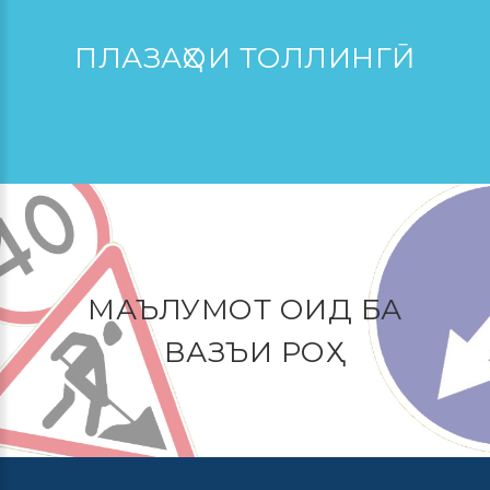
ПЛАЗАҲОИ ТОЛЛИНГӢ
МАЪЛУМОТ ОИД БА
ВАЗЪИ РОҲ