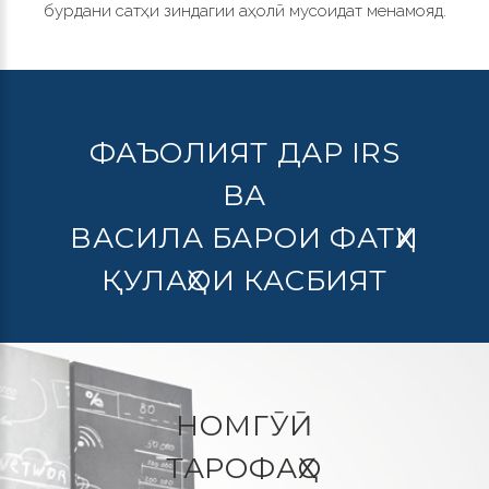
бурдани сатҳи зиндагии аҳолӣ мусоидат менамояд.
ФАЪОЛИЯТ ДАР IRS
ВА
ВАСИЛА БАРОИ ФАТҲИ
ҚУЛАҲОИ КАСБИЯТ
НОМГӮӢ
ТАРОФАҲО