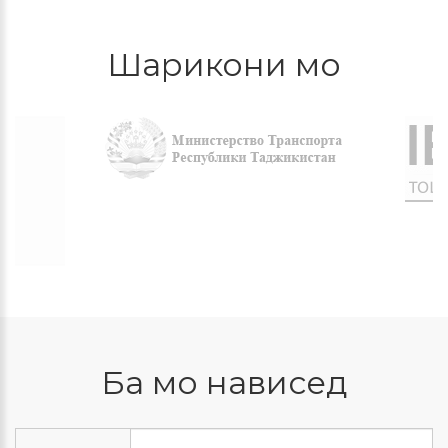
Шарикони мо
Ба мо нависед