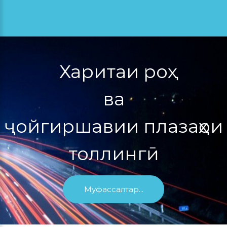
Харитаи роҳ
ва
ҷойгиршавии плазаҳои
толлингӣ
Муфассалтар...