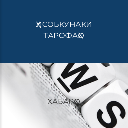
ҲИСОБКУНАКИ
ТАРОФАҲО
ХАБАРҲО